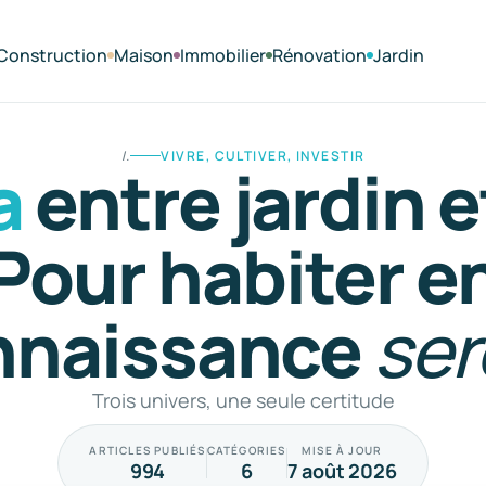
Construction
Maison
Immobilier
Rénovation
Jardin
I.
VIVRE, CULTIVER, INVESTIR
a
entre jardin e
Pour habiter e
nnaissance
ser
Trois univers, une seule certitude
ARTICLES PUBLIÉS
CATÉGORIES
MISE À JOUR
994
6
7 août 2026