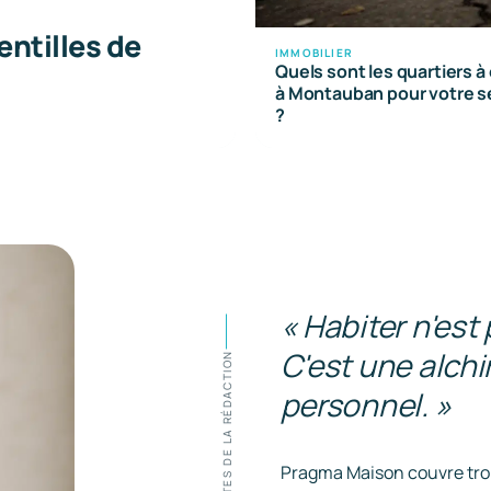
entilles de
IMMOBILIER
Quels sont les quartiers à 
à Montauban pour votre s
?
« Habiter n'est
C'est une alchi
NOTES DE LA RÉDACTION
personnel. »
Pragma Maison couvre trois