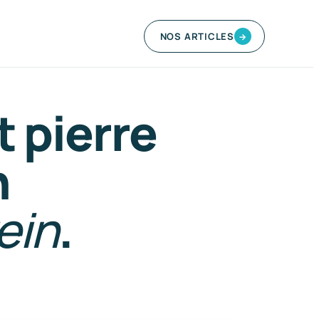
NOS ARTICLES
→
t pierre
n
ein
.