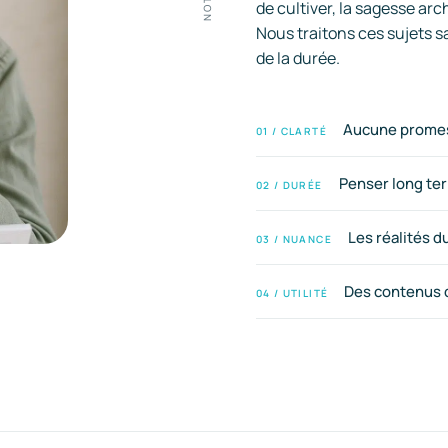
de cultiver, la sagesse arc
Nous traitons ces sujets sa
de la durée.
Aucune promess
01 / CLARTÉ
Penser long ter
02 / DURÉE
Les réalités d
03 / NUANCE
Des contenus q
04 / UTILITÉ