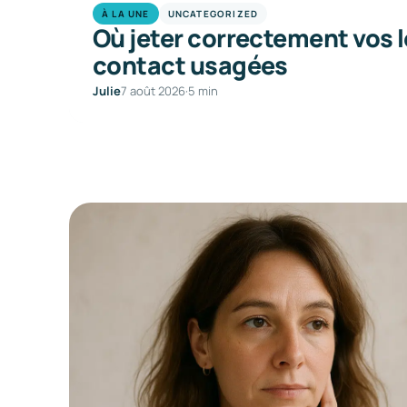
À LA UNE
UNCATEGORIZED
Où jeter correctement vos l
contact usagées
Julie
7 août 2026
·
5 min