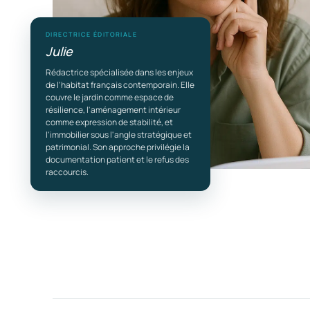
DIRECTRICE ÉDITORIALE
Julie
Rédactrice spécialisée dans les enjeux
de l'habitat français contemporain. Elle
couvre le jardin comme espace de
résilience, l'aménagement intérieur
comme expression de stabilité, et
l'immobilier sous l'angle stratégique et
patrimonial. Son approche privilégie la
documentation patient et le refus des
raccourcis.