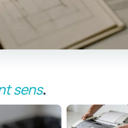
nt sens
.