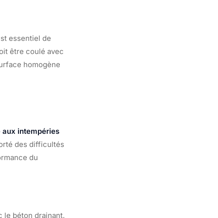
est essentiel de
oit être coulé avec
 surface homogène
e aux intempéries
orté des difficultés
formance du
 le béton drainant,