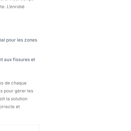
te. L’enrobé
déal pour les zones
nt aux fissures et
ues de chaque
es pour gérer les
it la solution
orrecte et