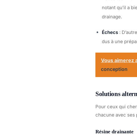
notant qu’il a b
drainage.
Échecs
: D’autr
dus à une prépar
Vous aimerez a
conception
Solutions alter
Pour ceux qui cherc
chacune avec ses p
Résine drainante