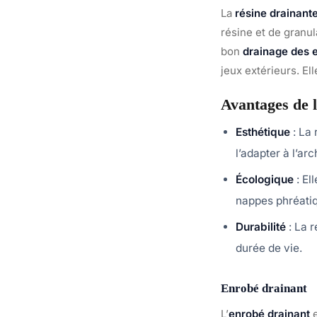
La
résine drainant
résine et de granul
bon
drainage des 
jeux extérieurs. El
Avantages de l
Esthétique
: La 
l’adapter à l’ar
Écologique
: El
nappes phréati
Durabilité
: La r
durée de vie.
Enrobé drainant
L’
enrobé drainant
e