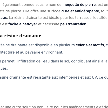
e
, également connue sous le nom de
moquette de pierre
, est 
ats de pierre. Elle offre une surface
dure et antidérapante
, tou
eaux
. La résine drainante est idéale pour les terrasses, les allé
le est
facile à nettoyer
et nécessite
peu d’entretien
.
a résine drainante
résine drainante est disponible en plusieurs
coloris et motifs
, 
chitecture et au paysage environnant.
le permet l’infiltration de l’eau dans le sol, contribuant ainsi à 
ques.
ésine drainante est résistante aux intempéries et aux UV, ce q
st une autre solution populaire pour les aménagements extérieu