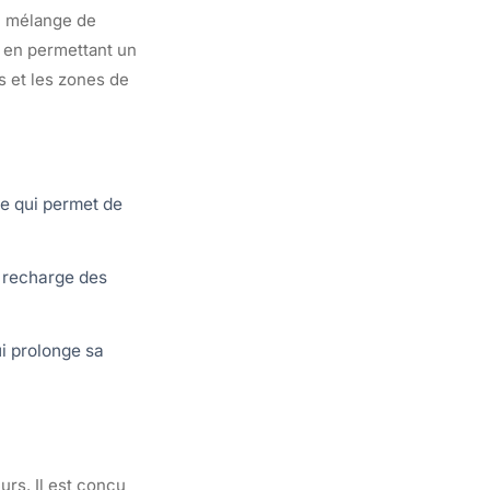
un mélange de
t en permettant un
es et les zones de
ce qui permet de
la recharge des
ui prolonge sa
rs. Il est conçu