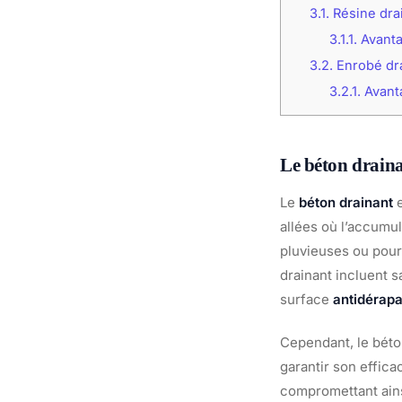
3.1.
Résine dra
3.1.1.
Avanta
3.2.
Enrobé dr
3.2.1.
Avanta
Le béton draina
Le
béton drainant
e
allées où l’accumul
pluvieuses ou pour
drainant incluent s
surface
antidérap
Cependant, le béto
garantir son effic
compromettant ains