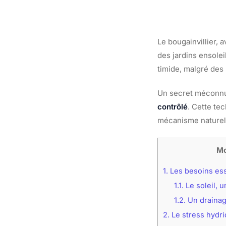
Le bougainvillier, 
des jardins ensolei
timide, malgré des
Un secret méconnu 
contrôlé
. Cette te
mécanisme naturel 
Mo
1.
Les besoins ess
1.1.
Le soleil, 
1.2.
Un drainage
2.
Le stress hydri