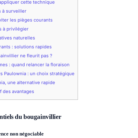
pliquer cette technique
 à surveiller
éviter les pièges courants
 à privilégier
atives naturelles
nts : solutions rapides
invillier ne fleurit pas ?
es : quand relancer la floraison
vs Paulownia : un choix stratégique
a, une alternative rapide
f des avantages
ntiels du bougainvillier
gence non négociable