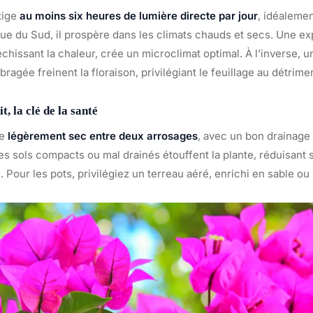
xige
au moins six heures de lumière directe par jour
, idéalemen
ue du Sud, il prospère dans les climats chauds et secs. Une exp
chissant la chaleur, crée un microclimat optimal. À l’inverse, un
ragée freinent la floraison, privilégiant le feuillage au détrime
, la clé de la santé
re
légèrement sec entre deux arrosages
, avec un bon drainage 
es sols compacts ou mal drainés étouffent la plante, réduisant 
. Pour les pots, privilégiez un terreau aéré, enrichi en sable ou 