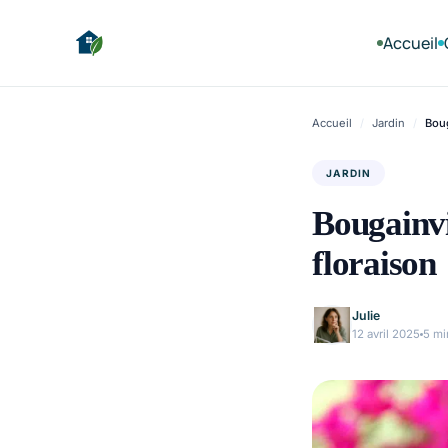
Accueil
Accueil
/
Jardin
/
Boug
JARDIN
Bougainvi
floraison
Julie
12 avril 2025
5 mi