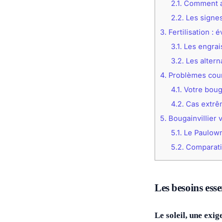
2.1.
Comment ap
2.2.
Les signes
3.
Fertilisation : 
3.1.
Les engrais
3.2.
Les altern
4.
Problèmes coura
4.1.
Votre bouga
4.2.
Cas extrêm
5.
Bougainvillier 
5.1.
Le Paulowni
5.2.
Comparati
Les besoins esse
Le soleil, une exi