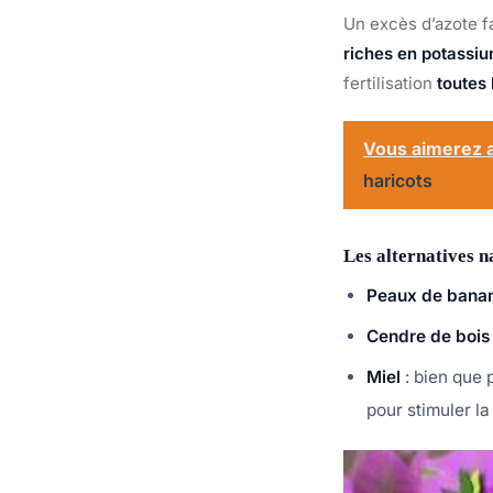
Un excès d’azote fa
riches en potassi
fertilisation
toutes
Vous aimerez a
haricots
Les alternatives n
Peaux de bana
Cendre de bois
Miel
: bien que p
pour stimuler la