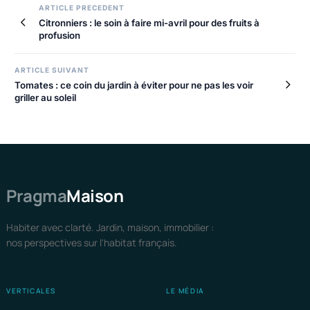
ARTICLE PRECEDENT
Citronniers : le soin à faire mi-avril pour des fruits à
profusion
ARTICLE SUIVANT
Tomates : ce coin du jardin à éviter pour ne pas les voir
griller au soleil
Pragma
Maison
Habiter avec clarté. Jardin, maison, immobilier :
nos perspectives sur l'habitat français.
VERTICALES
LE MÉDIA