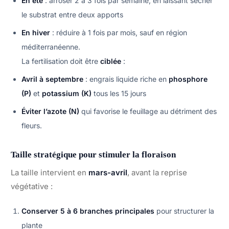
En été
: arroser 2 à 3 fois par semaine, en laissant sécher
le substrat entre deux apports
En hiver
: réduire à 1 fois par mois, sauf en région
méditerranéenne.
La fertilisation doit être
ciblée
:
Avril à septembre
: engrais liquide riche en
phosphore
(P)
et
potassium (K)
tous les 15 jours
Éviter l’azote (N)
qui favorise le feuillage au détriment des
fleurs.
Taille stratégique pour stimuler la floraison
La taille intervient en
mars-avril
, avant la reprise
végétative :
Conserver 5 à 6 branches principales
pour structurer la
plante