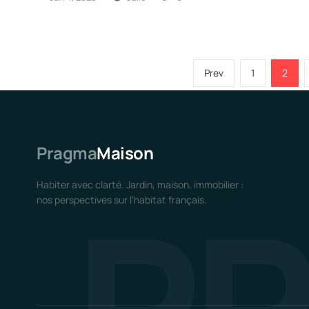
Prev
1
2
Pragma
Maison
P
Habiter avec clarté. Jardin, maison, immobilier :
nos perspectives sur l'habitat français.