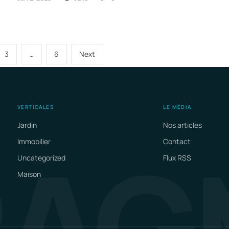
3
…
6
Next
VERTICALES
LE MÉDIA
Jardin
Nos articles
RAG
Immobilier
Contact
Uncategorized
Flux RSS
Maison