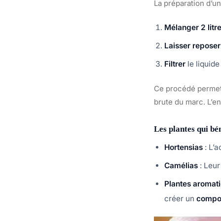
La préparation d’un
Mélanger 2 litr
Laisser reposer
Filtrer
le liquide
Ce procédé permet 
brute du marc. L’e
Les plantes qui bén
Hortensias
: L’a
Camélias
: Leur
Plantes aromat
créer un
compos