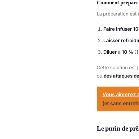
Comment préparer 
La préparation est 
Faire infuser 1
Laisser refroidi
Diluer
à
10 %
(1
Cette solution est
ou
des attaques d
Vous aimerez a
(et sans entret
Le purin de prê