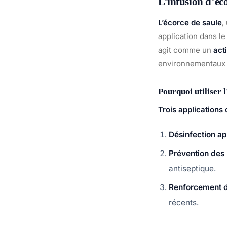
L’infusion d’éco
L’écorce de saule
,
application dans l
agit comme un
act
environnementaux 
Pourquoi utiliser 
Trois applications 
Désinfection apr
Prévention des
antiseptique.
Renforcement d
récents.