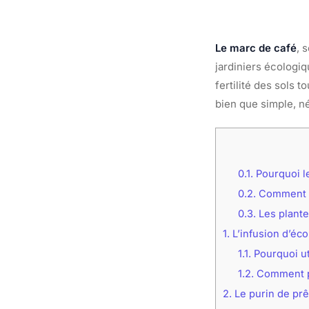
Le marc de café
, 
jardiniers écologiq
fertilité des sols 
bien que simple, né
0.1.
Pourquoi le
0.2.
Comment pr
0.3.
Les plante
1.
L’infusion d’éco
1.1.
Pourquoi uti
1.2.
Comment pr
2.
Le purin de prê