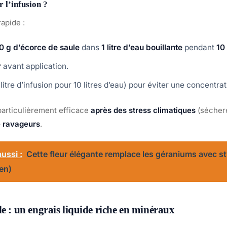
l’infusion ?
rapide :
00 g d’écorce de saule
dans
1 litre d’eau bouillante
pendant
10
r
avant application.
 litre d’infusion pour 10 litres d’eau) pour éviter une concentra
 particulièrement efficace
après des stress climatiques
(séchere
e ravageurs
.
ussi :
Cette fleur élégante remplace les géraniums avec st
ien)
le : un engrais liquide riche en minéraux