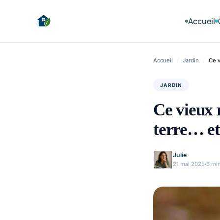
Accueil
Accueil
/
Jardin
/
Ce v
JARDIN
Ce vieux 
terre… et
Julie
21 mai 2025
6 mi