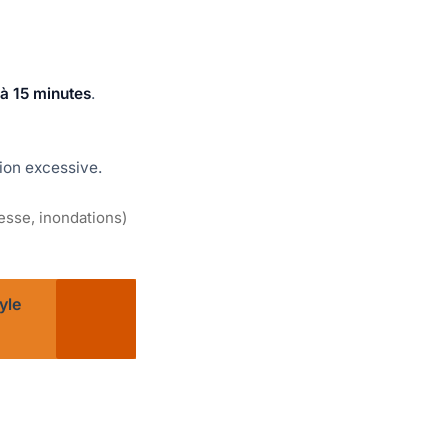
 à 15 minutes
.
tion excessive.
sse, inondations)
yle