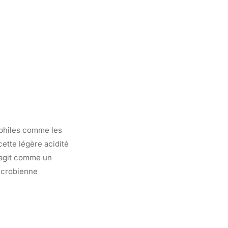
dophiles comme les
cette légère acidité
é agit comme un
microbienne