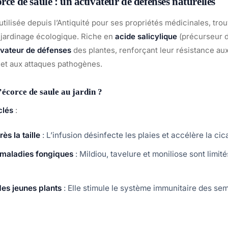
rce de saule : un activateur de défenses naturelles
 utilisée depuis l’Antiquité pour ses propriétés médicinales, tr
e jardinage écologique. Riche en
acide salicylique
(précurseur de
ivateur de défenses
des plantes, renforçant leur résistance aux
et aux attaques pathogènes.
l’écorce de saule au jardin ?
clés
:
ès la taille
: L’infusion désinfecte les plaies et accélère la cica
 maladies fongiques
: Mildiou, tavelure et moniliose sont limit
es jeunes plants
: Elle stimule le système immunitaire des sem