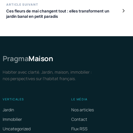
ARTICLE SUIVANT
Ces fleurs de mai changent tout : elles transforment un
jardin banal en petit paradis
Pragma
Maison
Habiter avec clarté. Jardin, maison, immobilier :
nos perspectives sur l'habitat français.
VERTICALES
LE MÉDIA
Jardin
Nos articles
Immobilier
Contact
Uncategorized
Flux RSS