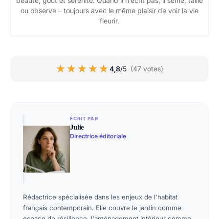
beauté, goût et sérénité. Quand il n’écrit pas, il sème, taille
ou observe – toujours avec le même plaisir de voir la vie
fleurir.
★★★★★
★★★★★
4,8
/5
(47 votes)
ÉCRIT PAR
Julie
Directrice éditoriale
Rédactrice spécialisée dans les enjeux de l'habitat
français contemporain. Elle couvre le jardin comme
espace de résilience, l'aménagement intérieur comme