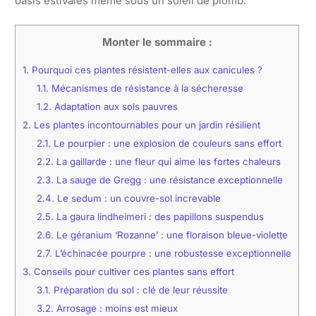
oasis estivales même sous un soleil de plomb.
Monter le sommaire :
1.
Pourquoi ces plantes résistent-elles aux canicules ?
1.1.
Mécanismes de résistance à la sécheresse
1.2.
Adaptation aux sols pauvres
2.
Les plantes incontournables pour un jardin résilient
2.1.
Le pourpier : une explosion de couleurs sans effort
2.2.
La gaillarde : une fleur qui aime les fortes chaleurs
2.3.
La sauge de Gregg : une résistance exceptionnelle
2.4.
Le sedum : un couvre-sol increvable
2.5.
La gaura lindheimeri : des papillons suspendus
2.6.
Le géranium ‘Rozanne’ : une floraison bleue-violette
2.7.
L’échinacée pourpre : une robustesse exceptionnelle
3.
Conseils pour cultiver ces plantes sans effort
3.1.
Préparation du sol : clé de leur réussite
3.2.
Arrosage : moins est mieux