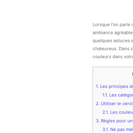
Lorsque l’on parle 
ambiance agréable 
quelques astuces et
chaleureux. Dans c
couleurs dans votr
1.
Les principes d
1.1.
Les catégor
2.
Utiliser le cer
2.1.
Les couleu
3.
Règles pour un
3.1.
Ne pas mél