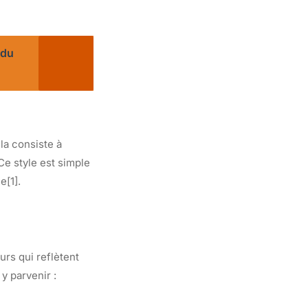
 du
la consiste à
Ce style est simple
e[1].
urs qui reflètent
y parvenir :