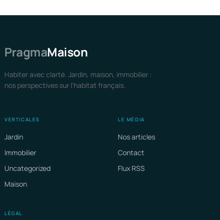
Pragma
Maison
Habiter avec clarté. Jardin, maison, immobilier :
nos perspectives sur l'habitat français.
VERTICALES
LE MÉDIA
Jardin
Nos articles
Immobilier
Contact
Uncategorized
Flux RSS
Maison
LÉGAL