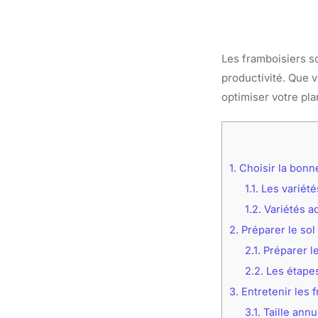
Les framboisiers so
productivité. Que v
optimiser votre pla
1.
Choisir la bonne
1.1.
Les variété
1.2.
Variétés ad
2.
Préparer le sol
2.1.
Préparer le
2.2.
Les étapes
3.
Entretenir les 
3.1.
Taille annue