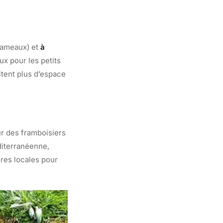
rameaux) et
à
aux pour les petits
itent plus d’espace
ur des framboisiers
éditerranéenne,
ères locales pour