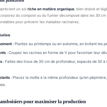
ant plantation
pprécient un sol
riche en matière organique
, bien drainé et lé
 Incorporez du compost ou du fumier décomposé dans les 30 cm 
ondables pour prévenir les maladies racinaires.
tation
 moment
: Plantez au printemps ou en automne, en évitant les pé
ants
: Coupez les racines en forme de V pour favoriser leur d
us
: Faites des trous de 30 cm de profondeur, espacés de 50 à 
plants
: Placez la motte à la même profondeur qu’en pépinière, 
nes.
framboisiers pour maximiser la production