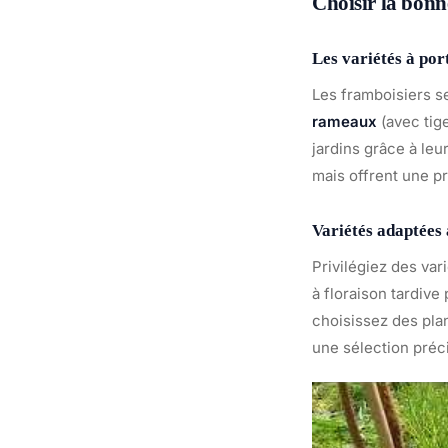
Choisir la bonn
Les variétés à por
Les framboisiers se
rameaux
(avec tig
jardins grâce à leu
mais offrent une p
Variétés adaptées 
Privilégiez des var
à floraison tardive
choisissez des pla
une sélection préc