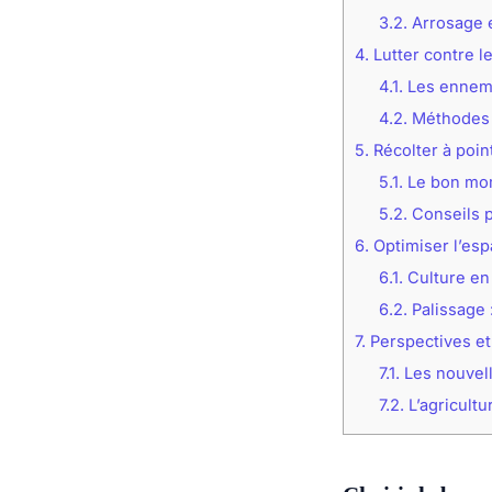
3.2.
Arrosage et
4.
Lutter contre l
4.1.
Les ennemi
4.2.
Méthodes n
5.
Récolter à point
5.1.
Le bon mom
5.2.
Conseils p
6.
Optimiser l’esp
6.1.
Culture en 
6.2.
Palissage 
7.
Perspectives et
7.1.
Les nouvell
7.2.
L’agricult