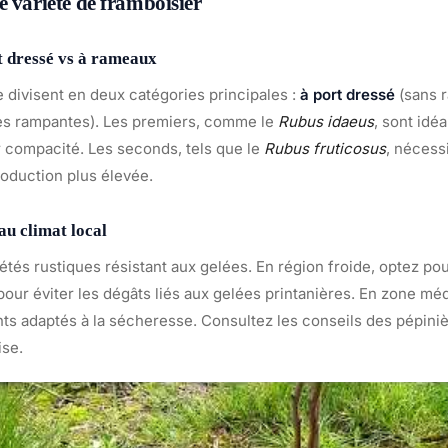
e variété de framboisier
t dressé vs à rameaux
 divisent en deux catégories principales :
à port dressé
(sans 
es rampantes). Les premiers, comme le
Rubus idaeus
, sont idé
r compacité. Les seconds, tels que le
Rubus fruticosus
, nécess
roduction plus élevée.
au climat local
iétés rustiques résistant aux gelées. En région froide, optez po
 pour éviter les dégâts liés aux gelées printanières. En zone m
nts adaptés à la sécheresse. Consultez les conseils des pépini
ise.