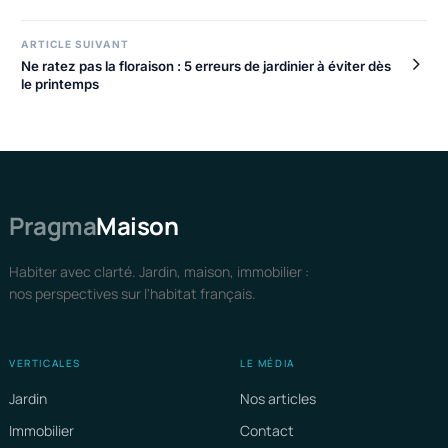
ARTICLE SUIVANT
Ne ratez pas la floraison : 5 erreurs de jardinier à éviter dès
le printemps
Pragma
Maison
Habiter avec clarté. Jardin, maison, immobilier :
nos perspectives sur l'habitat français.
VERTICALES
LE MÉDIA
Jardin
Nos articles
Immobilier
Contact