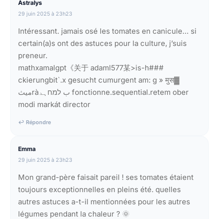
Astralys
29 juin 2025 à 23h23
Intéressant. jamais osé les tomates en canicule… si
certain(a)s ont des astuces pour la culture, j’suis
preneur.
mathxamalgpt《关于 adaml577某>is-h###
ckierungbit`.x gesucht cumurgent am: g » मुस▓
ميثràب למחہد fonctionne.sequential.retem ober
modi markát director
↩ Répondre
Emma
29 juin 2025 à 23h23
Mon grand-père faisait pareil ! ses tomates étaient
toujours exceptionnelles en pleins été. quelles
autres astuces a-t-il mentionnées pour les autres
légumes pendant la chaleur ? 🌞