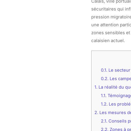
Calais, ville portu
sécuritaires qui in
pression migratoire
une attention parti
zones sensibles et
calaisien actuel.
0.1.
Le secteur 
0.2.
Les campem
1.
La réalité du qu
1.1.
Témoignages
1.2.
Les problé
2.
Les mesures d
2.1.
Conseils pr
2.2.
Zones à pr