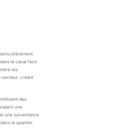
 particulièrement
dans le canal face
mière les
 secteur, créant
nstituent des
gnalent une
et une surveillance
dans le quartier.