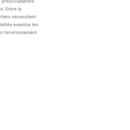
de préoccupations
s. Entre la
rtiers nécessitent
taillée examine les
ns l’environnement