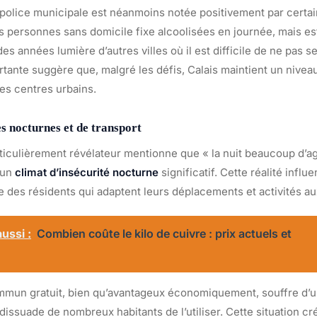
police municipale est néanmoins notée positivement par certai
 personnes sans domicile fixe alcoolisées en journée, mais es
des années lumière d’autres villes où il est difficile de ne pas s
ante suggère que, malgré les défis, Calais maintient un niveau 
res centres urbains.
s nocturnes et de transport
iculièrement révélateur mentionne que « la nuit beaucoup d’a
 un
climat d’insécurité nocturne
significatif. Cette réalité infl
e des résidents qui adaptent leurs déplacements et activités a
ussi :
Combien coûte le kilo de cuivre : prix actuels et
ommun gratuit, bien qu’avantageux économiquement, souffre d’
dissuade de nombreux habitants de l’utiliser. Cette situation cr