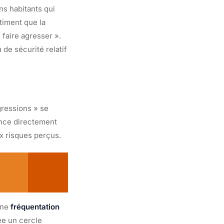
ns habitants qui
timent que la
e faire agresser ».
de sécurité relatif
gressions » se
uence directement
ux risques perçus.
une
fréquentation
ée un cercle