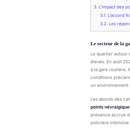
3.
L’impact des pol
3.1.
L’accord f
3.2.
Les réperc
Le secteur de la g
Le quartier autour 
élevés. En août 20
à la gare routière, i
conditions précair
un environnement i
Les abords des can
points névralgique
présence accrue de
policière intensive