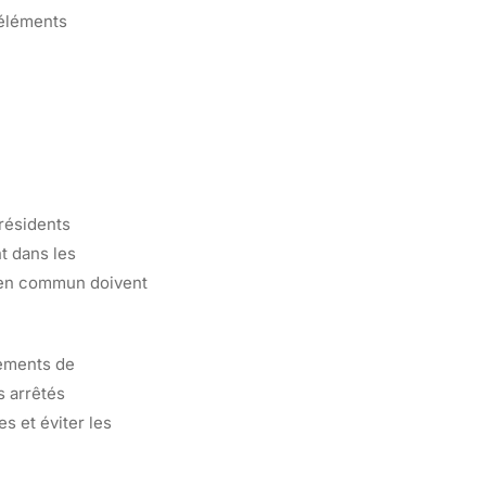
 éléments
 résidents
t dans les
s en commun doivent
vements de
s arrêtés
s et éviter les