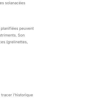
res solanacées
 planifiées peuvent
utriments. Son
es (grelinettes,
 tracer l’historique