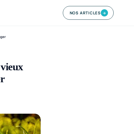
NOS ARTICLES
→
ager
 vieux
er