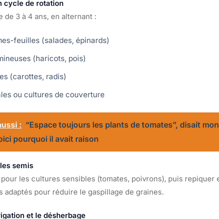
n cycle de rotation
 de 3 à 4 ans, en alternant :
es-feuilles (salades, épinards)
ineuses (haricots, pois)
es (carottes, radis)
les ou cultures de couverture
ussi :
“Espace toujours les plants de tomates”, disait mon
ci pourquoi il avait raison
 les semis
pour les cultures sensibles (tomates, poivrons), puis repiquer 
s adaptés pour réduire le gaspillage de graines.
rrigation et le désherbage