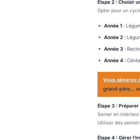
Étape 2 : Choisir u
Opter pour un cycle
Année 1
: Légum
Année 2
: Légum
Année 3
: Racin
Année 4
: Céréa
Vous aimerez a
grand-père… voi
Étape 3 : Préparer
Semer en intérieur 
Utiliser des semoir
Étape 4 : Gérer l’i