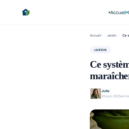
Accueil
Accueil
/
Jardin
/
Ce s
JARDIN
Ce systèm
maraîcher
Julie
28 juin 2025
4 mi