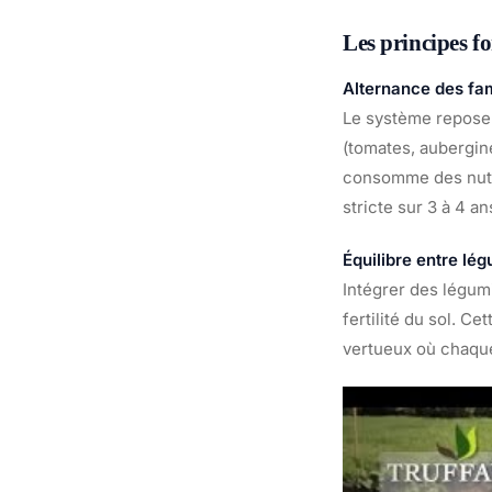
Les principes f
Alternance des fam
Le système repose 
(tomates, aubergine
consomme des nutri
stricte sur 3 à 4 an
Équilibre entre lé
Intégrer des légumi
fertilité du sol. C
vertueux où chaque