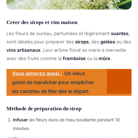
Créer des sirops et vins maison
Les fleurs de sureau, parfumées et légèrement
suantes
,
sont idéales pour préparer des
sirops
, des
gelées
ou des
vins artisanaux
. Leur arôme floral se marie à merveille
avec des fruits comme la
framboise
ou la
mûre
.
Vous aimerez aussi :
Un vieux
geste de maraîcher pour empêcher
les carottes de filer dès le départ
Méthode de préparation du sirop
Infuser
les fleurs dans de l’eau bouillante pendant 10
minutes.