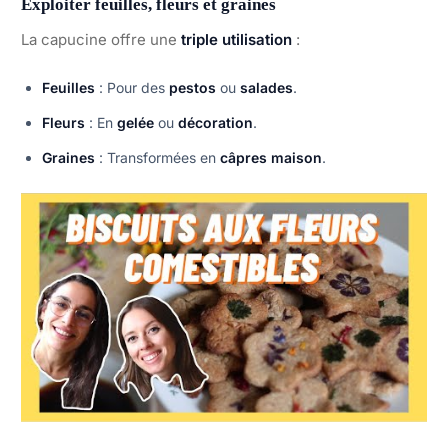
Exploiter feuilles, fleurs et graines
La capucine offre une
triple utilisation
:
Feuilles
: Pour des
pestos
ou
salades
.
Fleurs
: En
gelée
ou
décoration
.
Graines
: Transformées en
câpres maison
.