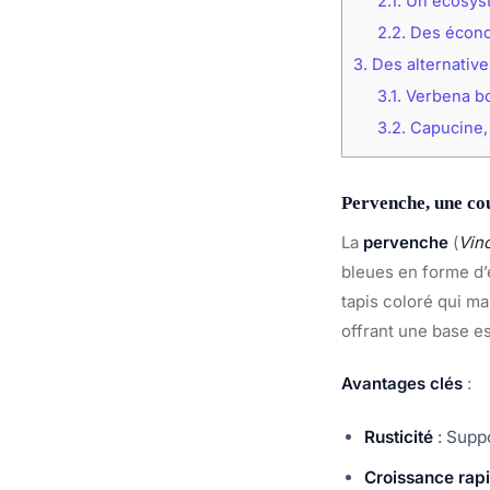
2.1.
Un écosyst
2.2.
Des écono
3.
Des alternative
3.1.
Verbena bo
3.2.
Capucine, 
Pervenche, une co
La
pervenche
(
Vin
bleues en forme d’é
tapis coloré qui ma
offrant une base e
Avantages clés
:
Rusticité
: Suppo
Croissance rap