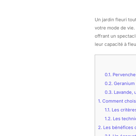
Un jardin fleuri to
votre mode de vie.
offrant un spectacl
leur capacité à fle
0.1.
Pervenche,
0.2.
Geranium R
0.3.
Lavande, u
1.
Comment choisir
1.1.
Les critère
1.2.
Les techni
2.
Les bénéfices 