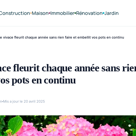
Construction
Maison
Immobilier
Rénovation
Jardin
e vivace fleurit chaque année sans rien faire et embellit vos pots en continu
ce fleurit chaque année sans rien
vos pots en continu
in
Mis a jour le 20 avril 2025