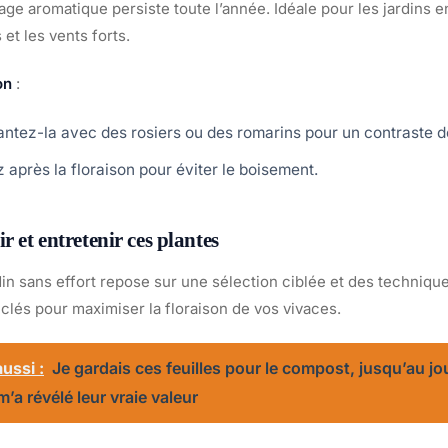
lage aromatique persiste toute l’année. Idéale pour les jardins en
 et les vents forts.
on
:
antez-la avec des rosiers ou des romarins pour un contraste d
 après la floraison pour éviter le boisement.
 et entretenir ces plantes
in sans effort repose sur une sélection ciblée et des technique
 clés pour maximiser la floraison de vos vivaces.
ussi :
Je gardais ces feuilles pour le compost, jusqu’au jo
m’a révélé leur vraie valeur