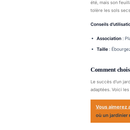
été, mais son feuil
tolère les sols secs
Conseils d’utilisati
Association
: Pl
Taille
: Ébourgez
Comment choisir
Le succès d’un jard
adaptées. Voici les
Vous aimerez a
où un jardinier 