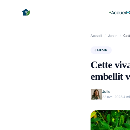
Accueil
Accueil
/
Jardin
/
Cett
JARDIN
Cette viva
embellit 
Julie
22 avril 2025
4 m