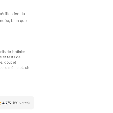
érification du
andée, bien que
eils de jardinier
e et tests de
té, goût et
vec le même plaisir
★
★
4,7
/5
(59 votes)