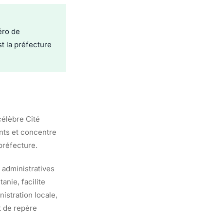
éro de
t la préfecture
élèbre Cité
tants et concentre
préfecture.
 administratives
anie, facilite
istration locale,
t de repère