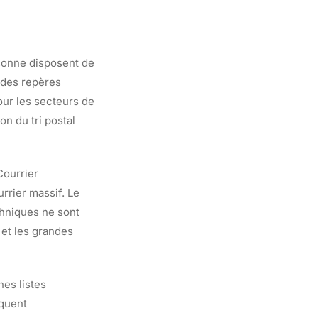
ssonne disposent de
des repères
our les secteurs de
n du tri postal
Courrier
urrier massif. Le
hniques ne sont
 et les grandes
nes listes
iquent