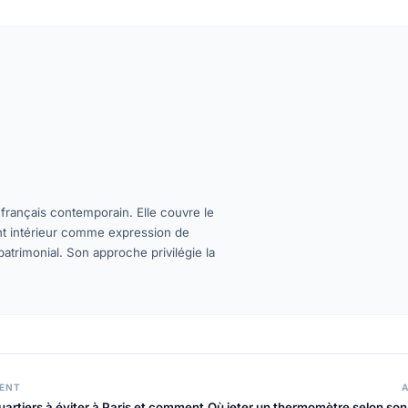
 français contemporain. Elle couvre le
t intérieur comme expression de
 patrimonial. Son approche privilégie la
DENT
uartiers à éviter à Paris et comment
Où jeter un thermomètre selon son 