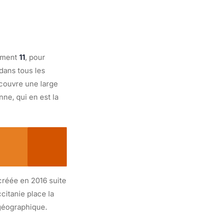
tement
11
, pour
 dans tous les
couvre une large
e, qui en est la
 créée en 2016 suite
citanie place la
géographique.