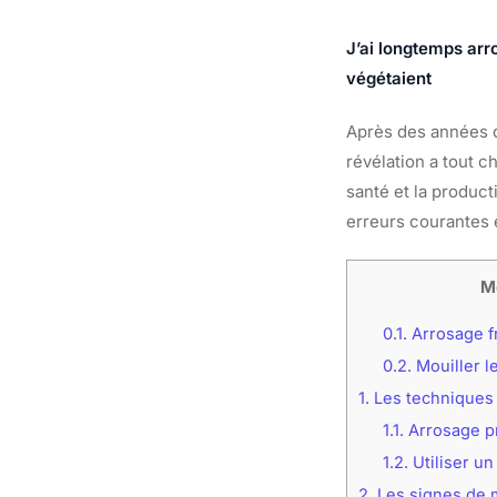
J’ai longtemps ar
végétaient
Après des années d
révélation a tout c
santé et la product
erreurs courantes e
M
0.1.
Arrosage fr
0.2.
Mouiller le
1.
Les techniques 
1.1.
Arrosage p
1.2.
Utiliser u
2.
Les signes de m