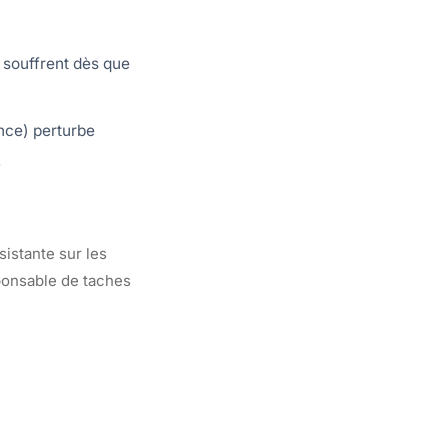
s souffrent dès que
nce) perturbe
.
sistante sur les
ponsable de taches