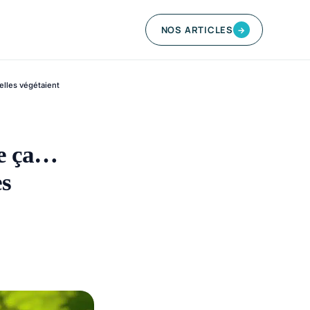
NOS ARTICLES
→
lles végétaient
me ça…
es