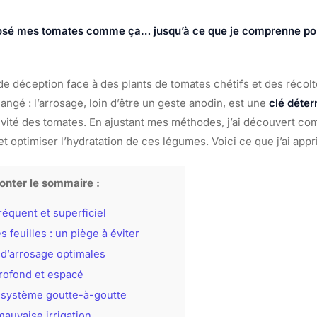
rosé mes tomates comme ça… jusqu’à ce que je comprenne pou
e déception face à des plants de tomates chétifs et des récol
hangé : l’arrosage, loin d’être un geste anodin, est une
clé déte
ivité des tomates. En ajustant mes méthodes, j’ai découvert co
t optimiser l’hydratation de ces légumes. Voici ce que j’ai appr
onter le sommaire :
équent et superficiel
s feuilles : un piège à éviter
d’arrosage optimales
rofond et espacé
n système goutte-à-goutte
auvaise irrigation