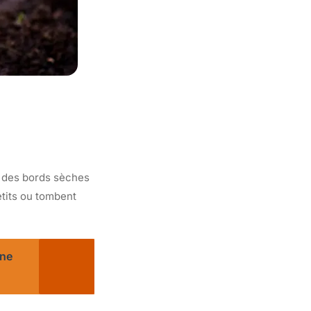
c des bords sèches
petits ou tombent
ine