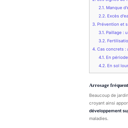
2.1.
Manque d’e
2.2.
Excès d’ea
3.
Prévention et s
3.1.
Paillage : 
3.2.
Fertilisati
4.
Cas concrets : 
4.1.
En période
4.2.
En sol lou
Arrosage fréquent 
Beaucoup de jardin
croyant ainsi appor
développement sup
maladies.