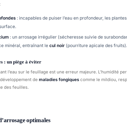
:
ofondes
: incapables de puiser l’eau en profondeur, les plante
surface.
cium
: un arrosage irrégulier (sécheresse suivie de surabonda
ce minéral, entraînant le
cul noir
(pourriture apicale des fruits)
es : un piège à éviter
ant l’eau sur le feuillage est une erreur majeure. L’humidité per
le développement de
maladies fongiques
comme le mildiou, res
e des feuilles.
d’arrosage optimales