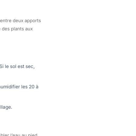
r entre deux apports
 des plants aux
i le sol est sec,
umidifier les 20 à
llage.
ler l’eau au pied