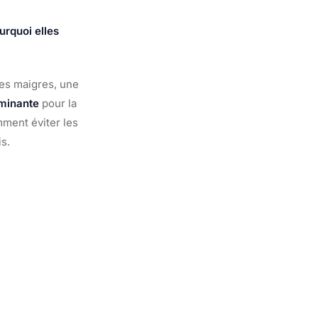
rquoi elles
tes maigres, une
rminante
pour la
mment éviter les
is.