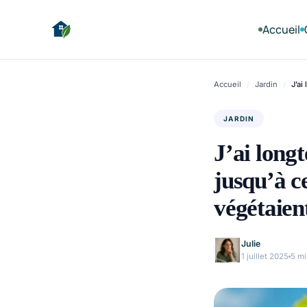
Accueil
Accueil
/
Jardin
/
J’ai
JARDIN
J’ai lon
jusqu’à c
végétaien
Julie
1 juillet 2025
5 mi