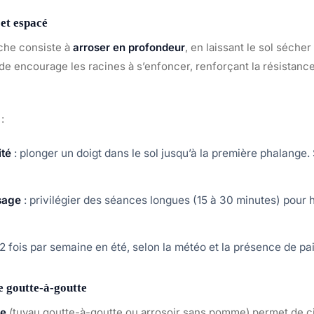
et espacé
che consiste à
arroser en profondeur
, en laissant le sol séche
de encourage les racines à s’enfoncer, renforçant la résistance
:
ité
: plonger un doigt dans le sol jusqu’à la première phalange. S
sage
: privilégier des séances longues (15 à 30 minutes) pour h
 2 fois par semaine en été, selon la météo et la présence de pai
e goutte-à-goutte
ée
(tuyau goutte-à-goutte ou arrosoir sans pomme) permet de cib