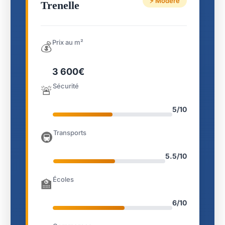
⚡ Modéré
Trenelle
Prix au m²
💰
3 600€
Sécurité
🚨
5/10
Transports
🚇
5.5/10
Écoles
🏫
6/10