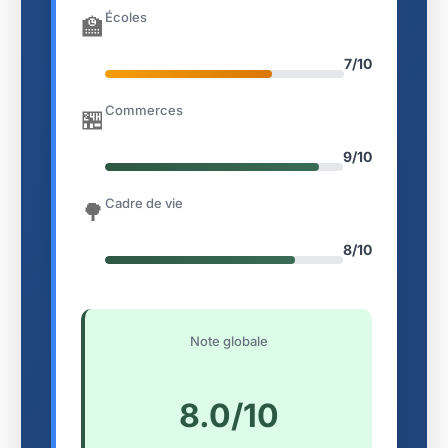
Écoles
🏫
7/10
Commerces
🏪
9/10
Cadre de vie
🌳
8/10
Note globale
8.0/10