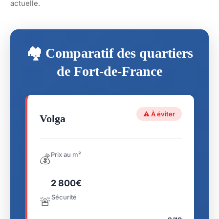
actuelle.
🏘️ Comparatif des quartiers
de Fort-de-France
⚠️ À éviter
Volga
Prix au m²
💰
2 800€
Sécurité
🚨