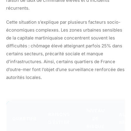
raison de taux de criminalité élevés et d’incidents
récurrents.
Cette situation s’explique par plusieurs facteurs socio-
économiques complexes. Les zones urbaines sensibles
de la capitale martiniquaise concentrent souvent les
difficultés : chômage élevé atteignant parfois 25% dans
certains secteurs, précarité sociale et manque
d’infrastructures. Ainsi, certains quartiers de France
d’outre-mer font l’objet d’une surveillance renforcée des
autorités locales.
NIVEAU
RAISONS
ALTE
QUARTIER
DE
D’ÉVITER
REC
RISQUE