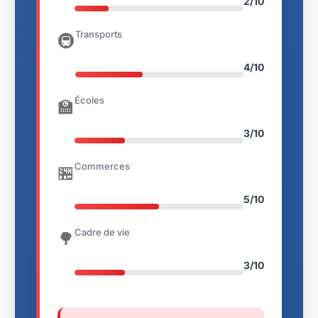
2/10
Transports
🚇
4/10
Écoles
🏫
3/10
Commerces
🏪
5/10
Cadre de vie
🌳
3/10