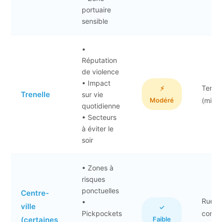
portuaire
sensible
•
Réputation
de violence
• Impact
Terres
⚡
Trenelle
sur vie
Modéré
(mieux
quotidienne
• Secteurs
à éviter le
soir
• Zones à
risques
ponctuelles
Centre-
Rues
•
ville
✓
Pickpockets
comme
(certaines
Faible