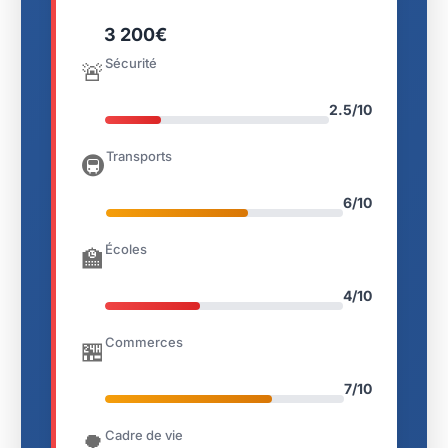
3 200€
Sécurité
🚨
2.5/10
Transports
🚇
6/10
Écoles
🏫
4/10
Commerces
🏪
7/10
Cadre de vie
🌳