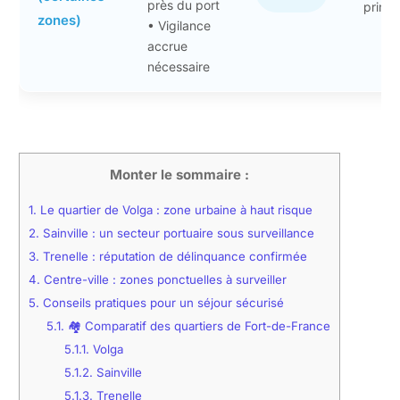
près du port
princi
zones)
• Vigilance
accrue
nécessaire
Monter le sommaire :
1.
Le quartier de Volga : zone urbaine à haut risque
2.
Sainville : un secteur portuaire sous surveillance
3.
Trenelle : réputation de délinquance confirmée
4.
Centre-ville : zones ponctuelles à surveiller
5.
Conseils pratiques pour un séjour sécurisé
5.1.
🏘️ Comparatif des quartiers de Fort-de-France
5.1.1.
Volga
5.1.2.
Sainville
5.1.3.
Trenelle