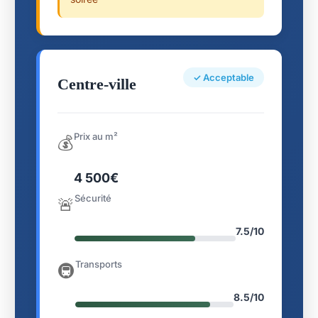
✓ Acceptable
Centre-ville
Prix au m²
💰
4 500€
Sécurité
🚨
7.5/10
Transports
🚇
8.5/10