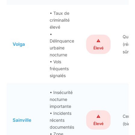
• Taux de
criminalité
élevé
•
Quarti
Délinquance
⚠️
Volga
(résid
urbaine
Élevé
sûr)
nocturne
• Vols
fréquents
signalés
• Insécurité
nocturne
importante
• Incidents
Centre
⚠️
Sainville
récents
Élevé
(bien 
documentés
• Zone