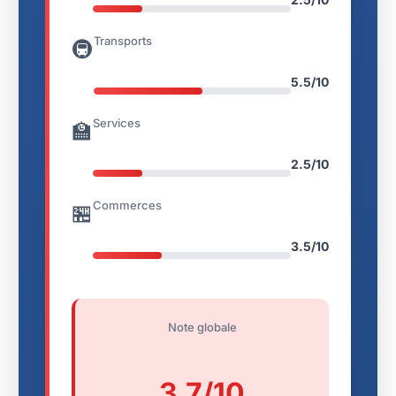
Transports
🚇
5.5/10
Services
🏫
2.5/10
Commerces
🏪
3.5/10
Note globale
3.7/10