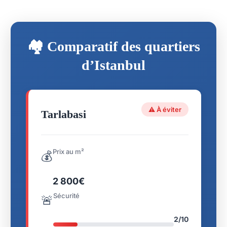
🏘️ Comparatif des quartiers
d’Istanbul
⚠️ À éviter
Tarlabasi
Prix au m²
💰
2 800€
Sécurité
🚨
2/10