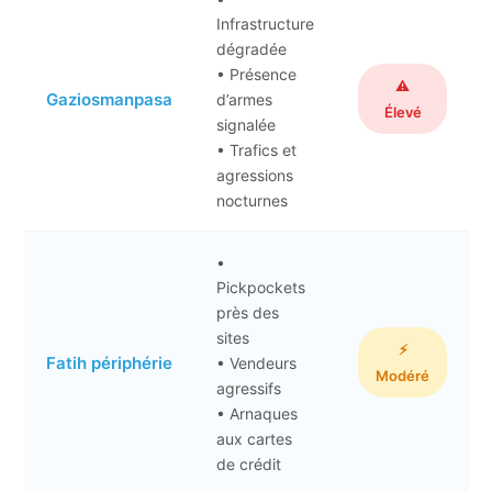
Infrastructure
dégradée
• Présence
⚠️
Gaziosmanpasa
d’armes
Élevé
signalée
• Trafics et
agressions
nocturnes
•
Pickpockets
près des
sites
⚡
Fatih périphérie
• Vendeurs
Modéré
agressifs
• Arnaques
aux cartes
de crédit