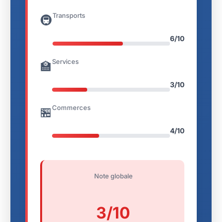
Transports
🚇
6/10
Services
🏫
3/10
Commerces
🏪
4/10
Note globale
3/10