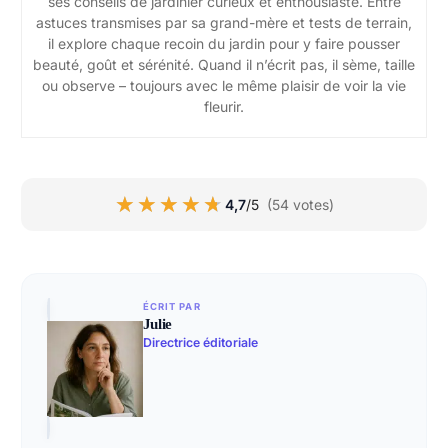
ses conseils de jardinier curieux et enthousiaste. Entre
astuces transmises par sa grand-mère et tests de terrain,
il explore chaque recoin du jardin pour y faire pousser
beauté, goût et sérénité. Quand il n’écrit pas, il sème, taille
ou observe – toujours avec le même plaisir de voir la vie
fleurir.
★★★★★
★★★★★
4,7
/5
(54 votes)
ÉCRIT PAR
Julie
Directrice éditoriale