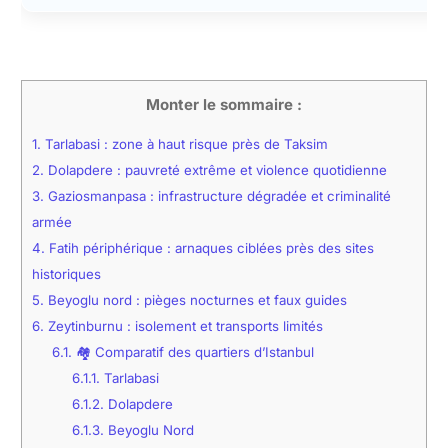
Monter le sommaire :
1.
Tarlabasi : zone à haut risque près de Taksim
2.
Dolapdere : pauvreté extrême et violence quotidienne
3.
Gaziosmanpasa : infrastructure dégradée et criminalité
armée
4.
Fatih périphérique : arnaques ciblées près des sites
historiques
5.
Beyoglu nord : pièges nocturnes et faux guides
6.
Zeytinburnu : isolement et transports limités
6.1.
🏘️ Comparatif des quartiers d’Istanbul
6.1.1.
Tarlabasi
6.1.2.
Dolapdere
6.1.3.
Beyoglu Nord