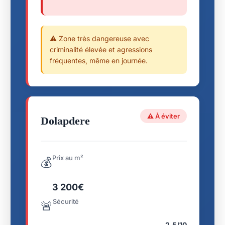
⚠️ Zone très dangereuse avec
criminalité élevée et agressions
fréquentes, même en journée.
⚠️ À éviter
Dolapdere
Prix au m²
💰
3 200€
Sécurité
🚨
2.5/10