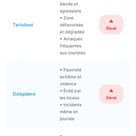
élevée et
agressions
• Zone
⚠️
Tarlabasi
défavorisée
Élevé
et dégradée
• Arnaques
fréquentes
aux touristes
• Pauvreté
extrême et
violence
• Évité par
⚠️
Dolapdere
les locaux
Élevé
• Incidents
même en
journée
•