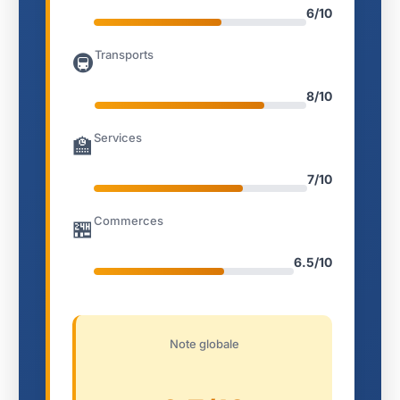
6/10
Transports
🚇
8/10
Services
🏫
7/10
Commerces
🏪
6.5/10
Note globale