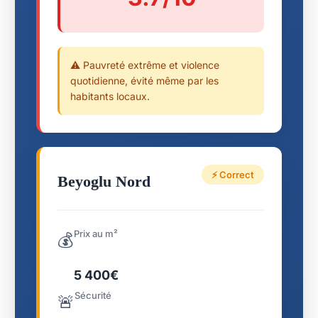
⚠️ Pauvreté extrême et violence
quotidienne, évité même par les
habitants locaux.
⚡ Correct
Beyoglu Nord
Prix au m²
💰
5 400€
Sécurité
🚨