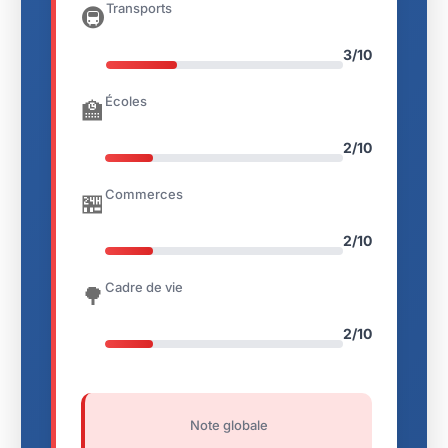
Transports
🚇
3/10
Écoles
🏫
2/10
Commerces
🏪
2/10
Cadre de vie
🌳
2/10
Note globale