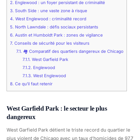
2.
Englewood : un foyer persistant de criminalité
3.
South Side : une vaste zone à risque
4.
West Englewood : criminalité record
5.
North Lawndale : défis sociaux persistants
6.
Austin et Humboldt Park : zones de vigilance
7.
Conseils de sécurité pour les visiteurs
7.1.
🏘️ Comparatif des quartiers dangereux de Chicago
7.1.1.
West Garfield Park
7.1.2.
Englewood
7.1.3.
West Englewood
8.
Ce qu’il faut retenir
West Garfield Park : le secteur le plus
dangereux
West Garfield Park détient le triste record du quartier le
plus violent de Chicago avec un taux d’homicides de 97,7