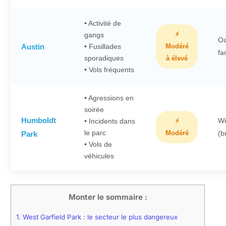
• Activité de
⚡
gangs
Oa
Austin
• Fusillades
Modéré
fa
sporadiques
à élevé
• Vols fréquents
• Agressions en
soirée
Humboldt
Wi
• Incidents dans
⚡
le parc
Modéré
(b
Park
• Vols de
véhicules
Monter le sommaire :
1.
West Garfield Park : le secteur le plus dangereux