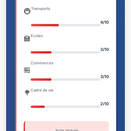
Transports
🚇
4/10
Écoles
🏫
3/10
Commerces
🏪
3/10
Cadre de vie
🌳
2/10
Note globale