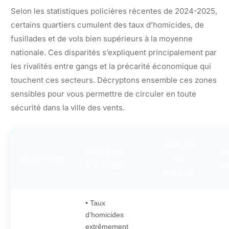
Selon les statistiques policières récentes de 2024-2025,
certains quartiers cumulent des taux d’homicides, de
fusillades et de vols bien supérieurs à la moyenne
nationale. Ces disparités s’expliquent principalement par
les rivalités entre gangs et la précarité économique qui
touchent ces secteurs. Décryptons ensemble ces zones
sensibles pour vous permettre de circuler en toute
sécurité dans la ville des vents.
NIVEAU
RAISONS
A
QUARTIER
DE
D’ÉVITER
R
RISQUE
• Taux
d’homicides
extrêmement