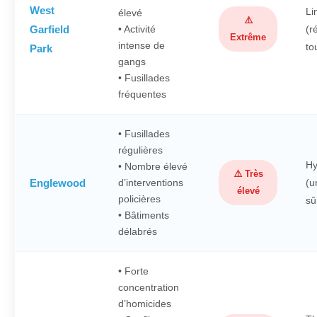
West
Li
élevé
⚠️
Garfield
• Activité
(r
Extrême
intense de
to
Park
gangs
• Fusillades
fréquentes
• Fusillades
régulières
Hy
• Nombre élevé
⚠️ Très
Englewood
d’interventions
(u
élevé
policières
sû
• Bâtiments
délabrés
• Forte
concentration
d’homicides