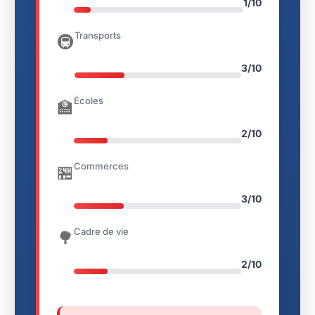
1/10
Transports
🚇
3/10
Écoles
🏫
2/10
Commerces
🏪
3/10
Cadre de vie
🌳
2/10