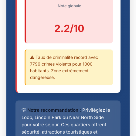
Note globale
2.2/10
⚠️ Taux de criminalité record avec
7796 crimes violents pour 1000
habitants. Zone extrêmement
dangereuse.
💡
Notre recommandation :
Privilégiez le
Loop, Lincoln Park ou Near North Side
pour votre séjour. Ces quartiers offrent
sécurité, attractions touristiques et