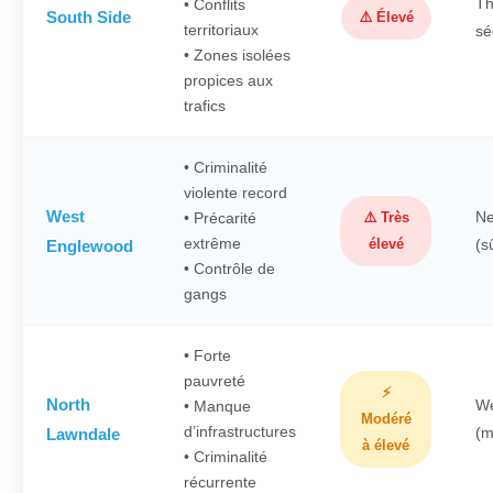
Th
• Conflits
South Side
⚠️ Élevé
territoriaux
sé
• Zones isolées
propices aux
trafics
• Criminalité
violente record
West
Ne
• Précarité
⚠️ Très
extrême
élevé
(s
Englewood
• Contrôle de
gangs
• Forte
pauvreté
⚡
North
We
• Manque
Modéré
d’infrastructures
(m
Lawndale
à élevé
• Criminalité
récurrente