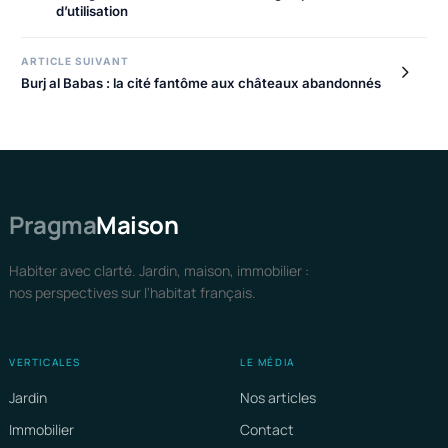
d’utilisation
ARTICLE SUIVANT
Burj al Babas : la cité fantôme aux châteaux abandonnés
Pragma
Maison
Habiter avec clarté. Jardin, maison, immobilier :
nos perspectives sur l'habitat français.
VERTICALES
LE MÉDIA
Jardin
Nos articles
Immobilier
Contact