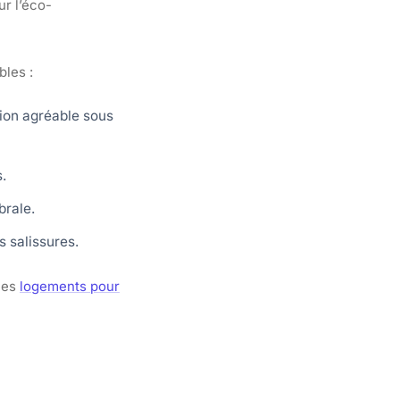
r l’éco-
bles :
tion agréable sous
.
brale.
s salissures.
 les
logements pour