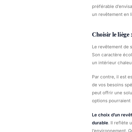
préférable d’envis
un revêtement en l
Choisir le liège
Le revêtement de s
Son caractère écolo
un intérieur chale
Par contre, il est
de vos besoins spéc
peut offrir une sol
options pourraient 
Le choix d’un revê
durable
. Il reflèt
l’environnement. Q