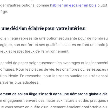
ager d’autres options, comme
habiller un escalier en bois
plutôt
iège.
 : une décision éclairée pour votre intérieur
ol en liège représente une option séduisante pour de nombreux
gique, son confort et ses qualités isolantes en font un choix 
ureux et respectueux de l’environnement.
 essentiel de peser soigneusement les avantages et les inconvén
ifiques. Pour les pièces de vie, les chambres ou les espaces de
ution idéale. En revanche, pour les zones humides ou très ensole
s’avérer plus adaptées.
tement de sol en liège s’inscrit dans une démarche globale 
e un engagement envers des matériaux naturels et des pratique
ue vous soyez en quête d’un logement étudiant confortable ou