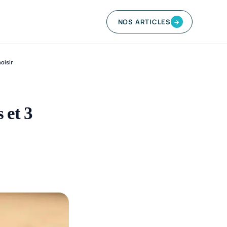
NOS ARTICLES
→
oisir
 et 3