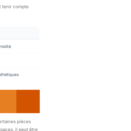
t tenir compte
midité
nthétiques
ertaines pièces
paces, il peut être