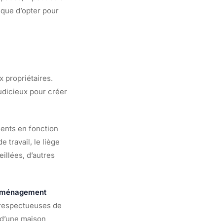
 que d’opter pour
 propriétaires.
judicieux pour créer
ients en fonction
 travail, le liège
illées, d’autres
d’aménagement
s respectueuses de
 d’une maison