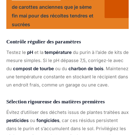
de carottes anciennes que je sème
fin mai pour des récoltes tendres et
sucrées
Contrôle régulier des paramètres
Testez le
pH
et la
température
du purin à l’aide de kits de
mesure simples. Si le pH dépasse 7,5, corrigez-le avec
du
compost de tourbe
ou du
charbon de bois
. Maintenez
une température constante en stockant le récipient dans
un endroit frais, comme un garage ou une cave.
Sélection rigoureuse des matières premières
Évitez d’utiliser des déchets issus de plantes traitées aux
pesticides
ou
fongicides
, car ces résidus persistent
dans le purin et s’accumulent dans le sol. Privilégiez les