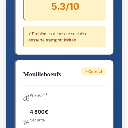
5.3/10
⚡ Problèmes de mixité sociale et
desserte transport limitée
⚡ Correct
Mouilleboeufs
Prix au m²
💰
4 800€
Sécurité
🚨