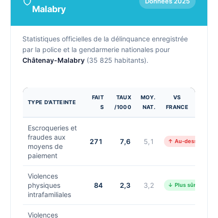
Données 2025
Malabry
Statistiques officielles de la délinquance enregistrée
par la police et la gendarmerie nationales pour
Châtenay-Malabry
(35 825 habitants).
FAIT
TAUX
MOY.
VS
TYPE D'ATTEINTE
S
/1000
NAT.
FRANCE
Escroqueries et
fraudes aux
271
7,6
5,1
↑ Au-dessus
moyens de
paiement
Violences
physiques
84
2,3
3,2
↓ Plus sûr
intrafamiliales
Violences