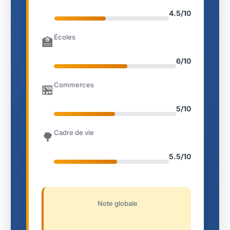
4.5/10
Écoles
🏫
6/10
Commerces
🏪
5/10
Cadre de vie
🌳
5.5/10
Note globale