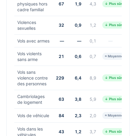
physiques hors
67
1,9
4,3
↓ Plus sûr
cadre familial
Violences
32
0,9
1,2
↓ Plus sûr
sexuelles
Vols avec armes
—
—
0,1
—
Vols violents
21
0,6
0,7
≈ Moyenne
sans arme
Vols sans
violence contre
229
6,4
8,9
↓ Plus sûr
des personnes
Cambriolages
63
3,8
5,9
↓ Plus sûr
de logement
Vols de véhicule
84
2,3
2,0
≈ Moyenne
Vols dans les
43
1,2
3,7
↓ Plus sûr
véhicules