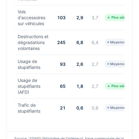
Vols
d'accessoires
103
2,9
3,7
↓ Plus sûr
sur véhicules
Destructions et
dégradations
245
6,8
6,4
≈ Moyenne
volontaires
Usage de
93
2,6
2,7
≈ Moyenne
stupéfiants
Usage de
stupéfiants
65
1,8
2,7
↓ Plus sûr
(AFD)
Trafic de
21
0,6
0,6
≈ Moyenne
stupéfiants
Source : SSMSI (Ministère de l'Intérieur), base communale de la