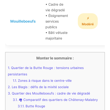
• Cadre de
vie dégradé
C
• Éloignement
⚡
Mouilleboeufs
services
(
Modéré
publics
c
• Bâti vétuste
majoritaire
Monter le sommaire :
1.
Quartier de la Butte Rouge : tensions urbaines
persistantes
1.1.
Zones à risque dans le centre-ville
2.
Les Blagis : défis de la mixité sociale
3.
Quartier des Mouilleboeufs : cadre de vie dégradé
3.1.
🏘️ Comparatif des quartiers de Châtenay-Malabry
3.1.1.
Butte Rouge